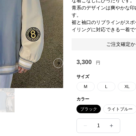
な着こなしにぴったりです。
青系のデザインは爽やかな印
す。
裾と袖口のリブラインがスポ
イリングに対応できる一着で
ご注文確定か
3,300
円
Next slide
サイズ
M
L
XL
カラー
ブラック
ライトブルー
1