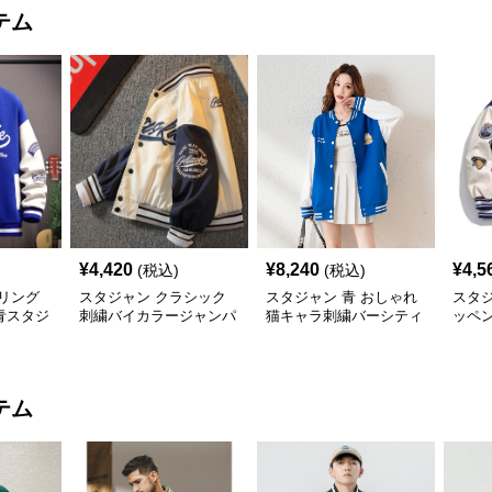
テム
¥
4,420
¥
8,240
¥
4,5
(税込)
(税込)
リング
スタジャン クラシック
スタジャン 青 おしゃれ
スタ
青スタジ
刺繍バイカラージャンパ
猫キャラ刺繍バーシティ
ッペ
ー
ジャケット
ジア
テム