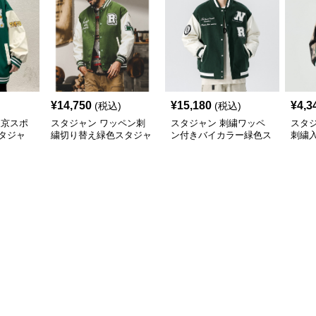
¥
14,750
¥
15,180
¥
4,3
(税込)
(税込)
東京スポ
スタジャン ワッペン刺
スタジャン 刺繍ワッペ
スタ
タジャ
繍切り替え緑色スタジャ
ン付きバイカラー緑色ス
刺繍
ン
タジャン
緑色