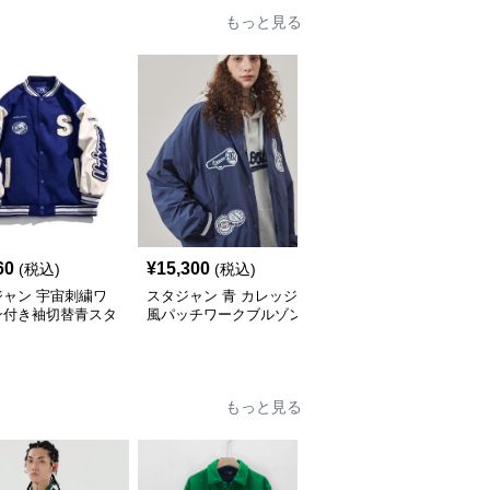
もっと見る
60
¥
15,300
¥
12,200
(税込)
(税込)
(税込)
ジャン 宇宙刺繍ワ
スタジャン 青 カレッジ
刺繍入り スタジャン 男
ン付き袖切替青スタ
風パッチワークブルゾン
女兼用 防寒アウター 秋
ムジャンパー
冬 青
もっと見る