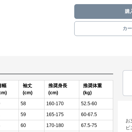
購
カー
肩幅
袖丈
推奨身長
推奨体重
cm)
(cm)
(cm)
(kg)
0
58
160-170
52.5-60
2
59
165-175
60-67.5
お
4
60
170-180
67.5-75
ビ