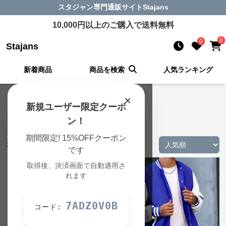
スタジャン
専門通販サイト
Stajans
10,000
円以上のご購入で送料無料
0
0
Stajans
新着商品
商品を検索
人気ランキング
Stajans TOP
›
メンズの一覧
×
新規ユーザー限定クーポ
メンズ スタジャン 商品一覧
ン！
期間限定! 15%OFFクーポン
352
件の商品が見つかりました
です
取得後、決済画面で自動適用さ
れます
7ADZ0V0B
コード: