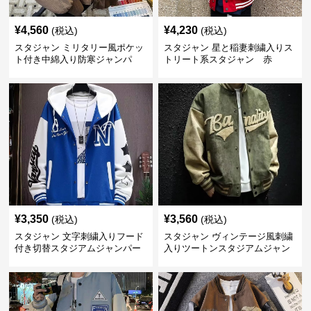
¥
4,560
¥
4,230
(税込)
(税込)
スタジャン ミリタリー風ポケッ
スタジャン 星と稲妻刺繍入りス
ト付き中綿入り防寒ジャンパ
トリート系スタジャン 赤
ー 茶色
¥
3,350
¥
3,560
(税込)
(税込)
スタジャン 文字刺繍入りフード
スタジャン ヴィンテージ風刺繍
付き切替スタジアムジャンパー
入りツートンスタジアムジャン
パー 緑