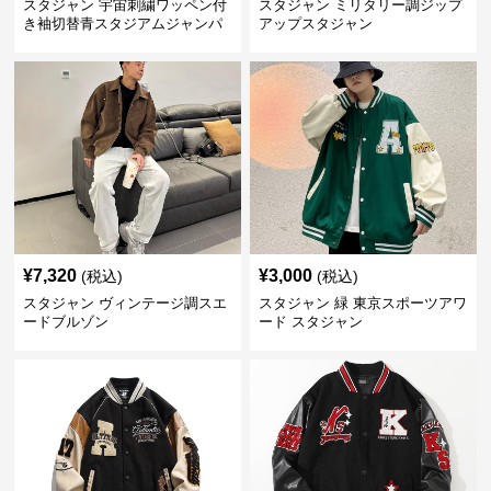
スタジャン 宇宙刺繍ワッペン付
スタジャン ミリタリー調ジップ
き袖切替青スタジアムジャンパ
アップスタジャン
ー
¥
7,320
¥
3,000
(税込)
(税込)
スタジャン ヴィンテージ調スエ
スタジャン 緑 東京スポーツアワ
ードブルゾン
ード スタジャン