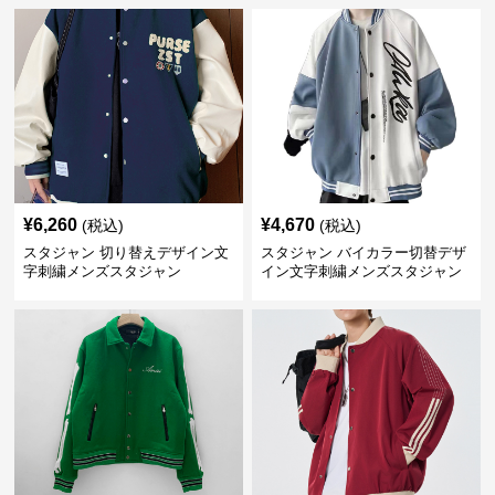
¥
6,260
¥
4,670
(税込)
(税込)
スタジャン 切り替えデザイン文
スタジャン バイカラー切替デザ
字刺繍メンズスタジャン
イン文字刺繍メンズスタジャン