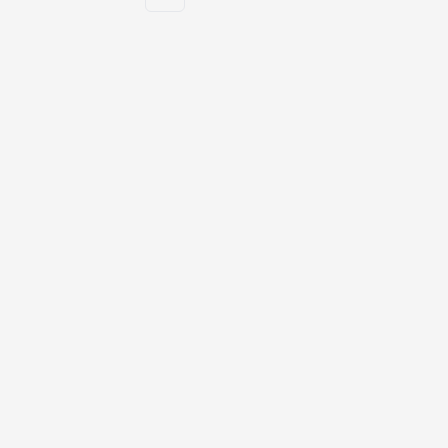
More pages