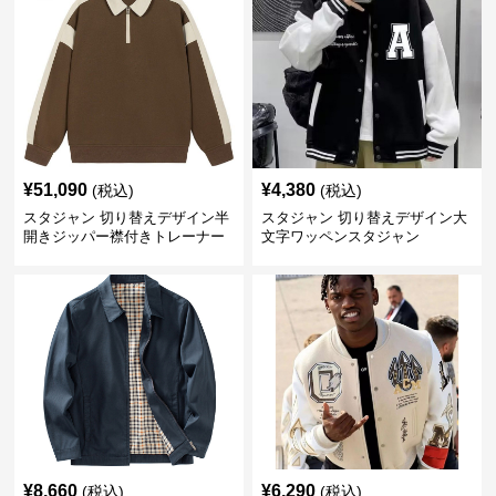
¥
51,090
¥
4,380
(税込)
(税込)
スタジャン 切り替えデザイン半
スタジャン 切り替えデザイン大
開きジッパー襟付きトレーナー
文字ワッペンスタジャン
¥
8,660
¥
6,290
(税込)
(税込)