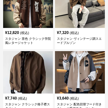
¥
12,820
¥
7,320
(税込)
(税込)
スタジャン 茶色 クラシック学院
スタジャン ヴィンテージ調スエ
風レタージャケット
ードブルゾン
¥
7,740
¥
3,640
(税込)
(税込)
スタジャン クラシック格子襟ス
スタジャン 配色切替フード付き