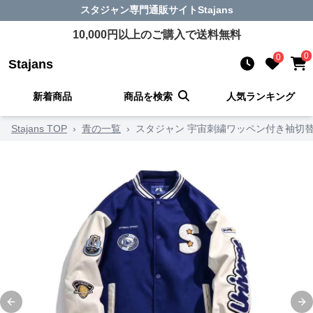
スタジャン
専門通販サイト
Stajans
10,000
円以上のご購入で送料無料
0
0
Stajans
新着商品
商品を検索
人気ランキング
Stajans TOP
›
青の一覧
›
スタジャン 宇宙刺繍ワッペン付き袖切
Previous slide
Ne