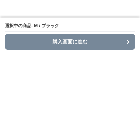
選択中の商品: M / ブラック
選択中の商品: M / ブラック
購入画面に進む
購入画面に進む
Stajans
について