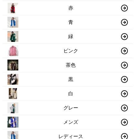
赤
青
緑
ピンク
茶色
黒
白
グレー
メンズ
レディース