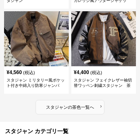
タジャン
カレッジ風アウタージャケッ
ト 茶色
¥
4,560
¥
4,400
(税込)
(税込)
スタジャン ミリタリー風ポケッ
スタジャン フェイクレザー袖切
ト付き中綿入り防寒ジャンパ
替ワッペン刺繍スタジャン 茶
ー 茶色
色
›
スタジャン
の
茶色
一覧へ
スタジャン カテゴリ一覧