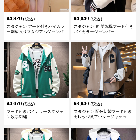
¥
4,820
¥
4,040
(税込)
(税込)
スタジャン フード付きバイカラ
スタジャン 青 学院風フード付き
ー刺繍入りスタジアムジャンパ
バイカラージャンパー
ー 赤
¥
4,670
¥
3,640
(税込)
(税込)
フード付きバイカラースタジャ
スタジャン 配色切替フード付き
ン数字刺繍
カレッジ風アウタージャケッ
ト 茶色