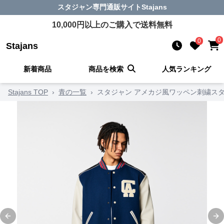
スタジャン
専門通販サイト
Stajans
10,000
円以上のご購入で送料無料
0
0
Stajans
新着商品
商品を検索
人気ランキング
Stajans TOP
›
青の一覧
›
スタジャン アメカジ風ワッペン刺繍スタ
Previous slide
Ne