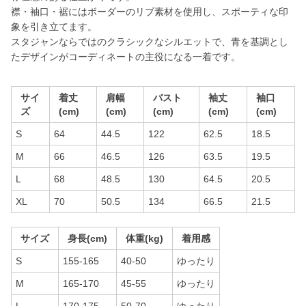
襟・袖口・裾にはボーダーのリブ素材を使用し、スポーティな印
象を引き立てます。
スタジャンならではのクラシックなシルエットで、青を基調とし
たデザインがコーディネートの主役になる一着です。
サイ
着丈
肩幅
バスト
袖丈
袖口
ズ
(cm)
(cm)
(cm)
(cm)
(cm)
S
64
44.5
122
62.5
18.5
M
66
46.5
126
63.5
19.5
L
68
48.5
130
64.5
20.5
XL
70
50.5
134
66.5
21.5
サイズ
身長(cm)
体重(kg)
着用感
S
155-165
40-50
ゆったり
M
165-170
45-55
ゆったり