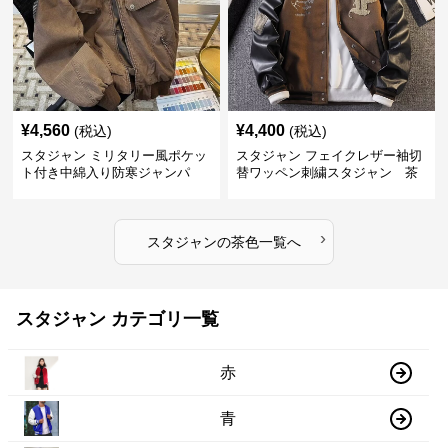
¥
4,560
¥
4,400
(税込)
(税込)
スタジャン ミリタリー風ポケッ
スタジャン フェイクレザー袖切
ト付き中綿入り防寒ジャンパ
替ワッペン刺繍スタジャン 茶
ー 茶色
色
›
スタジャン
の
茶色
一覧へ
スタジャン カテゴリ一覧
赤
青