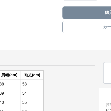
購
カー
肩幅(cm)
袖丈(cm)
38
53
39
54
40
55
お
ビ