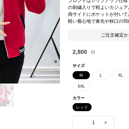
フロントはジップアップ仕様
の刺繍入りで程よいカジュア
両サイドにポケットが付いて
軽い着心地で春先や秋口の羽
ご注文確定か
2,800
円
Next slide
サイズ
M
L
XL
5XL
カラー
レッド
1