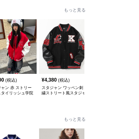
もっと見る
00
¥
4,380
¥
6,900
(税込)
(税込)
(税込)
ャン 赤 ストリー
スタジャン ワッペン刺
スタジャン 赤 青春レト
スタイリッシュ学院
繍ストリート風スタジャ
ロ バーシティジャケッ
ン
ト
もっと見る