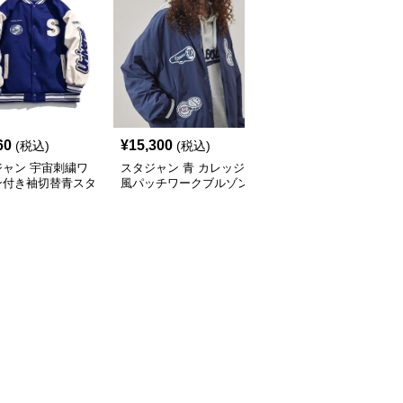
60
¥
15,300
¥
12,200
(税込)
(税込)
(税込)
ジャン 宇宙刺繍ワ
スタジャン 青 カレッジ
刺繍入り スタジャン 男
ン付き袖切替青スタ
風パッチワークブルゾン
女兼用 防寒アウター 秋
ムジャンパー
冬 青