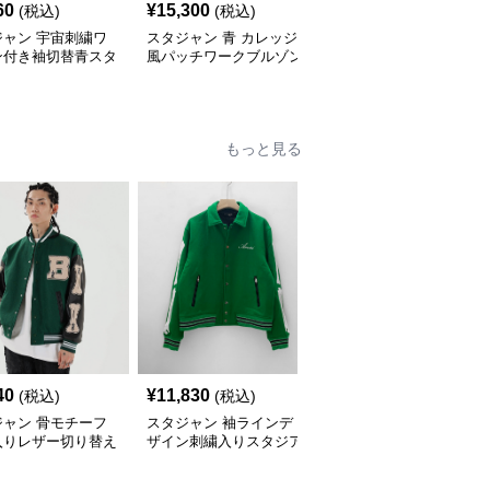
60
¥
15,300
¥
12,200
(税込)
(税込)
(税込)
ジャン 宇宙刺繍ワ
スタジャン 青 カレッジ
刺繍入り スタジャン 男
ン付き袖切替青スタ
風パッチワークブルゾン
女兼用 防寒アウター 秋
ムジャンパー
冬 青
もっと見る
40
¥
11,830
¥
6,370
(税込)
(税込)
(税込)
ジャン 骨モチーフ
スタジャン 袖ラインデ
スタジャン ミリタリー
入りレザー切り替え
ザイン刺繍入りスタジア
風多機能ポケット付きス
スタジャン
ムジャンパー 緑
タジャン 緑