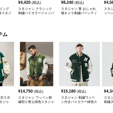
¥
4,420
¥
8,240
¥
4,5
(税込)
(税込)
リング
スタジャン クラシック
スタジャン 青 おしゃれ
スタ
青スタジ
刺繍バイカラージャンパ
猫キャラ刺繍バーシティ
ッペ
ー
ジャケット
ジア
テム
¥
14,750
¥
15,180
¥
4,3
(税込)
(税込)
東京スポ
スタジャン ワッペン刺
スタジャン 刺繍ワッペ
スタ
タジャ
繍切り替え緑色スタジャ
ン付きバイカラー緑色ス
刺繍
ン
タジャン
緑色