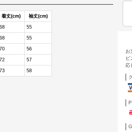
着丈(cm)
袖丈(cm)
68
55
68
55
70
56
お
ビ
72
57
応
73
58
P
G