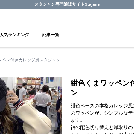
スタジャン
専門通販サイト
Stajans
人気ランキング
記事一覧
ッペン付きカレッジ風スタジャン
紺色くまワッペン
ン
紺色ベースの本格カレッジ風
のワッペンが、シンプルなデ
ます。
袖の配色切り替えと縁取りの