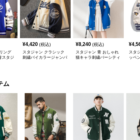
¥
4,420
¥
8,240
¥
4,5
(税込)
(税込)
リング
スタジャン クラシック
スタジャン 青 おしゃれ
スタ
青スタジ
刺繍バイカラージャンパ
猫キャラ刺繍バーシティ
ッペ
ー
ジャケット
ジア
テム