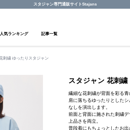
スタジャン
専門通販サイト
Stajans
人気ランキング
記事一覧
花刺繍 ゆったりスタジャン
スタジャン 花刺繍
繊細な花刺繍が背面を彩る青
肩に落ちるゆったりとしたシ
なしを演出します。
前面と背面に施された刺繍デ
上品さを両立。
普段着にもちょっとしたお出