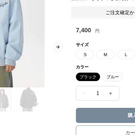
ご注文確定か
7,400
円
サイズ
Next slide
S
M
L
カラー
ブラック
ブルー
1
購
カー