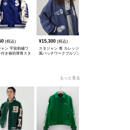
60
¥
15,300
¥
12,200
(税込)
(税込)
(税込)
ジャン 宇宙刺繍ワ
スタジャン 青 カレッジ
刺繍入り スタジャン 男
ン付き袖切替青スタ
風パッチワークブルゾン
女兼用 防寒アウター 秋
ムジャンパー
冬 青
もっと見る