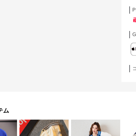
P
G
テム