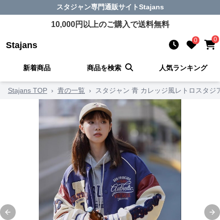
スタジャン
専門通販サイト
Stajans
10,000
円以上のご購入で送料無料
0
0
Stajans
新着商品
商品を検索
人気ランキング
Stajans TOP
›
青の一覧
›
スタジャン 青 カレッジ風レトロスタジ
Previous slide
Ne