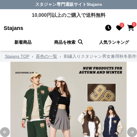
スタジャン
専門通販サイト
Stajans
10,000
円以上のご購入で送料無料
0
0
Stajans
新着商品
商品を検索
人気ランキング
Stajans TOP
›
茶色の一覧
›
刺繍入りスタジャン男女兼用秋冬新作
Previous slide
Ne