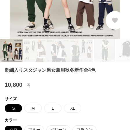
刺繍入りスタジャン男女兼用秋冬新作全4色
10,800
円
サイズ
S
M
L
XL
カラー
クロ
ブルー
グリーン
ブラウン