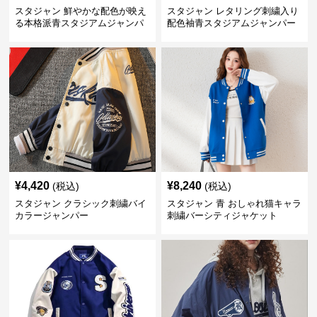
スタジャン 鮮やかな配色が映え
スタジャン レタリング刺繍入り
る本格派青スタジアムジャンパ
配色袖青スタジアムジャンパー
ー
¥
4,420
¥
8,240
(税込)
(税込)
スタジャン クラシック刺繍バイ
スタジャン 青 おしゃれ猫キャラ
カラージャンパー
刺繍バーシティジャケット