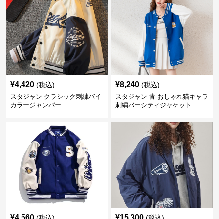
¥
4,420
¥
8,240
(税込)
(税込)
スタジャン クラシック刺繍バイ
スタジャン 青 おしゃれ猫キャラ
カラージャンパー
刺繍バーシティジャケット
¥
4,560
¥
15,300
(税込)
(税込)