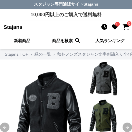
スタジャン
専門通販サイト
Stajans
10,000
円以上のご購入で送料無料
0
0
Stajans
新着商品
商品を検索
人気ランキング
Stajans TOP
›
緑の一覧
›
秋冬メンズスタジャン文字刺繍入り全4色
Previous slide
Ne