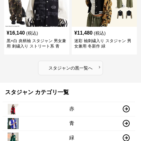
¥
16,140
¥
11,480
(税込)
(税込)
黒×白 炎柄袖 スタジャン 男女兼
迷彩 袖刺繍入り スタジャン 男
用 刺繍入り ストリート系 青
女兼用 冬新作 緑
›
スタジャン
の
黒
一覧へ
スタジャン カテゴリ一覧
赤
青
緑