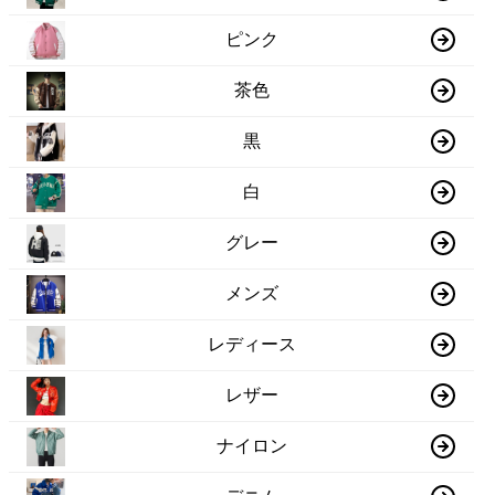
ピンク
茶色
黒
白
グレー
メンズ
レディース
レザー
ナイロン