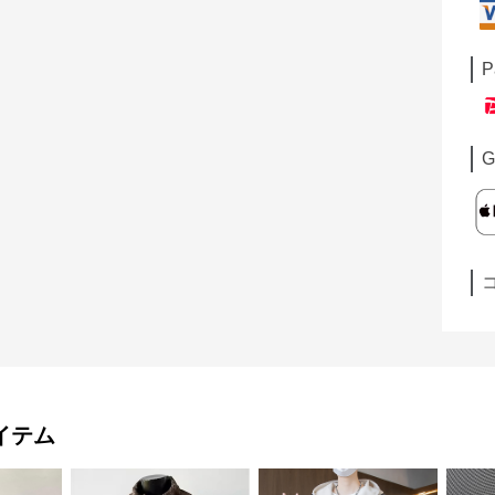
P
G
イテム