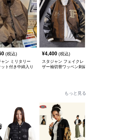
60
¥
4,400
¥
3,640
(税込)
(税込)
(税込)
ジャン ミリタリー
スタジャン フェイクレ
スタジャン 配色切替デ
ケット付き中綿入り
ザー袖切替ワッペン刺繍
ザインスタジアムジャン
ジャンパー 茶色
スタジャン 茶色
パー 茶色
もっと見る