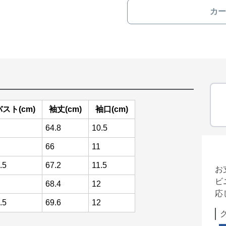
カー
バスト(cm)
袖丈(cm)
袖口(cm)
64.8
10.5
66
11
.5
67.2
11.5
お
ビ
68.4
12
応
.5
69.6
12