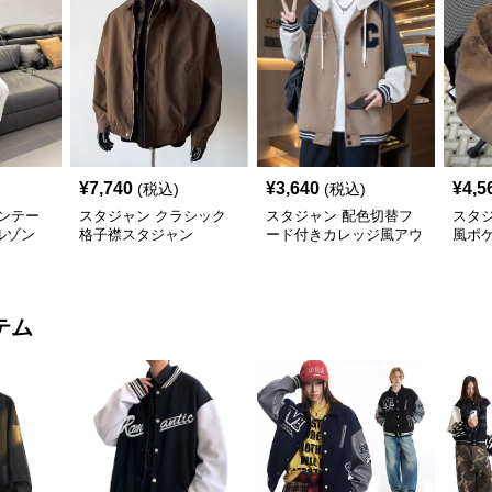
¥
7,740
¥
3,640
¥
4,5
(税込)
(税込)
ンテー
スタジャン クラシック
スタジャン 配色切替フ
スタ
ルゾン
格子襟スタジャン
ード付きカレッジ風アウ
風ポ
タージャケット 茶色
防寒
テム