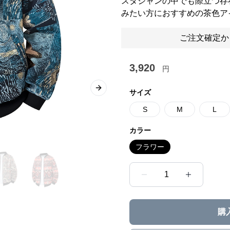
スタジャンの中でも際立つ存
みたい方におすすめの茶色ア
ご注文確定か
3,920
円
Next slide
サイズ
S
M
L
カラー
フラワー
1
購