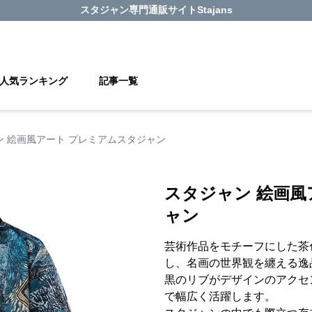
スタジャン
専門通販サイト
Stajans
人気ランキング
記事一覧
ン 絵画風アート プレミアムスタジャン
スタジャン 絵画風
ャン
芸術作品をモチーフにした茶
し、名画の世界観を纏える逸
黒のリブがデザインのアクセ
で幅広く活躍します。