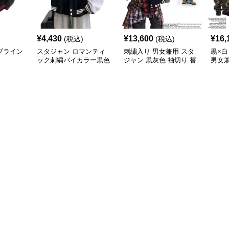
¥
4,430
¥
13,600
¥
16,
(税込)
(税込)
ブライン
スタジャン ロマンティ
刺繍入り 男女兼用 スタ
黒×白
ック刺繍バイカラー黒色
ジャン 黒灰色 袖切り 替
男女兼
スタジャン
えデザイン 青
リート