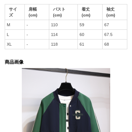
サイ
肩幅
バスト
着丈
袖丈
ズ
(cm)
(cm)
(cm)
(cm)
M
-
110
59
67
L
-
114
60
67.5
XL
-
118
61
68
商品画像