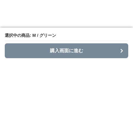
選択中の商品: M / グリーン
選択中の商品: M / グリーン
購入画面に進む
購入画面に進む
Stajans
について