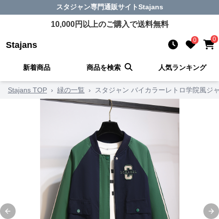
スタジャン
専門通販サイト
Stajans
10,000
円以上のご購入で送料無料
0
0
Stajans
新着商品
商品を検索
人気ランキング
Stajans TOP
›
緑の一覧
›
スタジャン バイカラーレトロ学院風ジ
Previous slide
Ne