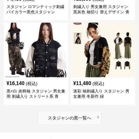
スタジャン ロマンティック刺繍
刺繍入り 男女兼用 スタジャン
バイカラー黒色スタジャン
黒灰色 袖切り 替えデザイン 青
¥
16,140
¥
11,480
(税込)
(税込)
黒×白 炎柄袖 スタジャン 男女兼
迷彩 袖刺繍入り スタジャン 男
用 刺繍入り ストリート系 青
女兼用 冬新作 緑
›
スタジャン
の
黒
一覧へ