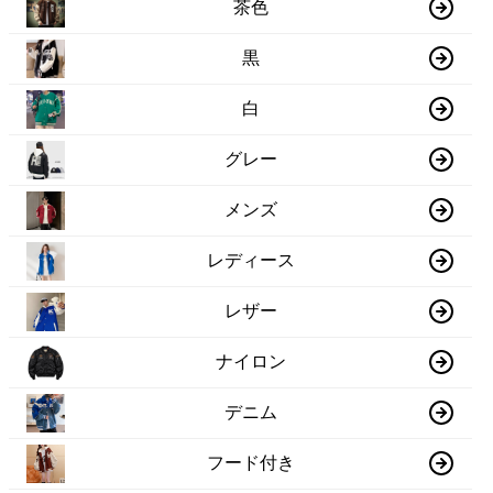
茶色
黒
白
グレー
メンズ
レディース
レザー
ナイロン
デニム
フード付き