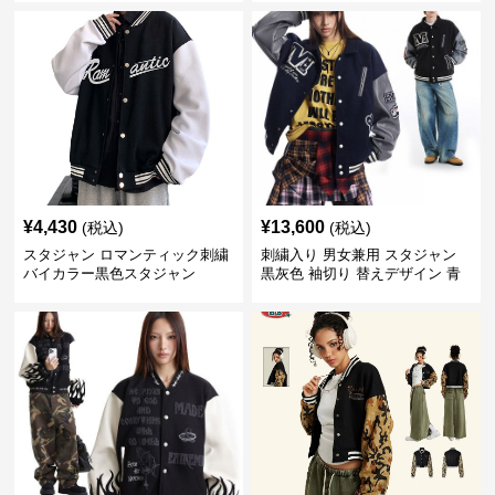
¥
4,430
¥
13,600
(税込)
(税込)
スタジャン ロマンティック刺繍
刺繍入り 男女兼用 スタジャン
バイカラー黒色スタジャン
黒灰色 袖切り 替えデザイン 青