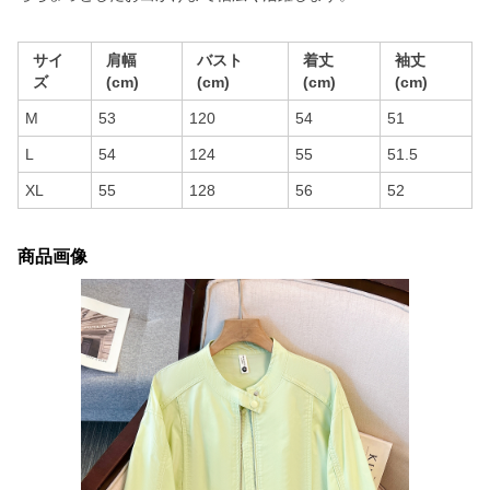
サイ
肩幅
バスト
着丈
袖丈
ズ
(cm)
(cm)
(cm)
(cm)
M
53
120
54
51
L
54
124
55
51.5
XL
55
128
56
52
商品画像