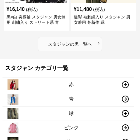
¥
16,140
¥
11,480
(税込)
(税込)
黒×白 炎柄袖 スタジャン 男女兼
迷彩 袖刺繍入り スタジャン 男
用 刺繍入り ストリート系 青
女兼用 冬新作 緑
›
スタジャン
の
黒
一覧へ
スタジャン カテゴリ一覧
赤
青
緑
ピンク