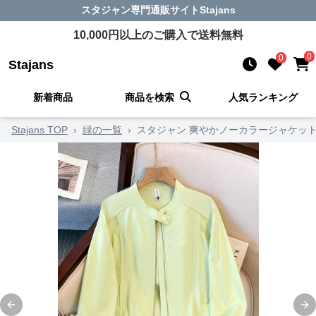
スタジャン
専門通販サイト
Stajans
10,000
円以上のご購入で送料無料
0
0
Stajans
新着商品
商品を検索
人気ランキング
Stajans TOP
›
緑の一覧
›
スタジャン 爽やかノーカラージャケッ
Previous slide
Ne