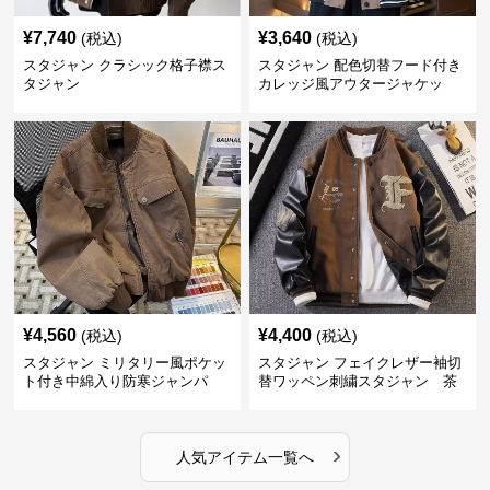
¥
7,740
¥
3,640
(税込)
(税込)
スタジャン クラシック格子襟ス
スタジャン 配色切替フード付き
タジャン
カレッジ風アウタージャケッ
ト 茶色
¥
4,560
¥
4,400
(税込)
(税込)
スタジャン ミリタリー風ポケッ
スタジャン フェイクレザー袖切
ト付き中綿入り防寒ジャンパ
替ワッペン刺繍スタジャン 茶
ー 茶色
色
›
人気アイテム一覧へ