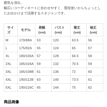
囲気を演出。
幅広いコーディネートに合わせやすく、普段使いからちょっとし
たお出かけまで活躍するスタジャンです。
サイ
肩幅
バスト
着丈
袖丈
モデル
ズ
(cm)
(cm)
(cm)
(cm)
M
170/88A
53
120
63.5
56
L
175/92A
55
124
65
57
XL
180/100A
57
128
66.5
58
2XL
185/104A
59
132
70.5
59
3XL
185/108B
61
136
72
60
4XL
190/112B
63
140
73.5
61
5XL
190/116C
65
144
75
62
商品画像