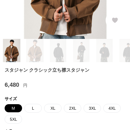
スタジャン クラシック立ち襟スタジャン
6,480
円
サイズ
M
L
XL
2XL
3XL
4XL
5XL