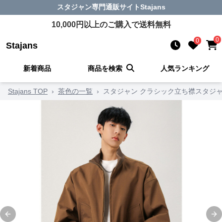
スタジャン
専門通販サイト
Stajans
10,000
円以上のご購入で送料無料
0
0
Stajans
新着商品
商品を検索
人気ランキング
Stajans TOP
›
茶色の一覧
›
スタジャン クラシック立ち襟スタジ
Previous slide
Ne