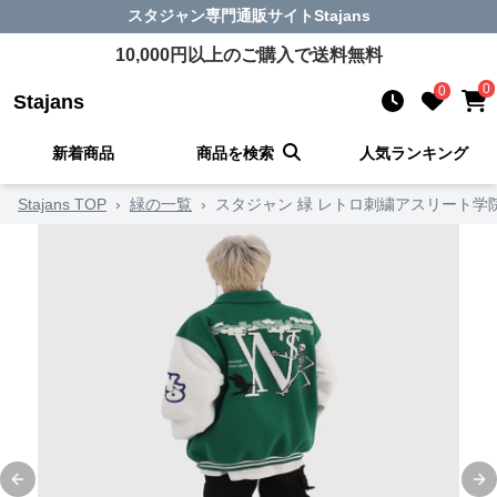
スタジャン
専門通販サイト
Stajans
10,000
円以上のご購入で送料無料
0
0
Stajans
新着商品
商品を検索
人気ランキング
Stajans TOP
›
緑の一覧
›
スタジャン 緑 レトロ刺繍アスリート学
Previous slide
Ne