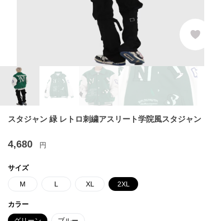
スタジャン 緑 レトロ刺繍アスリート学院風スタジャン
4,680
円
サイズ
M
L
XL
2XL
カラー
グリーン
ブルー