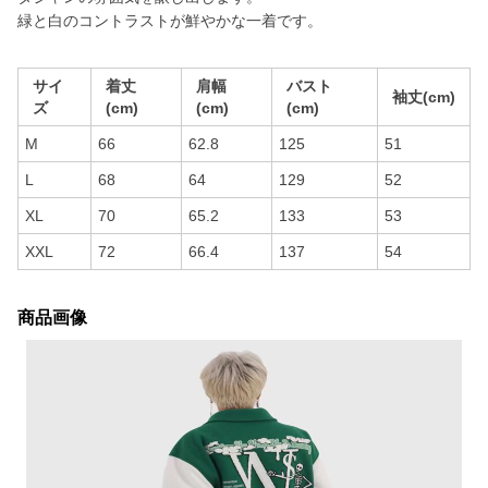
緑と白のコントラストが鮮やかな一着です。
サイ
着丈
肩幅
バスト
袖丈(cm)
ズ
(cm)
(cm)
(cm)
M
66
62.8
125
51
L
68
64
129
52
XL
70
65.2
133
53
XXL
72
66.4
137
54
商品画像