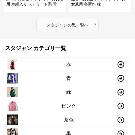
用 刺繍入り ストリート系 青
女兼用 冬新作 緑
›
スタジャン
の
黒
一覧へ
スタジャン カテゴリ一覧
赤
青
緑
ピンク
茶色
黒