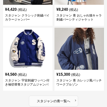
¥
4,420
¥
8,240
(税込)
(税込)
スタジャン クラシック刺繍バイ
スタジャン 青 おしゃれ猫キャラ
カラージャンパー
刺繍バーシティジャケット
¥
4,560
¥
15,300
(税込)
(税込)
スタジャン 宇宙刺繍ワッペン付
スタジャン 青 カレッジ風パッチ
き袖切替青スタジアムジャンパ
ワークブルゾン
ー
›
スタジャン
の
青
一覧へ