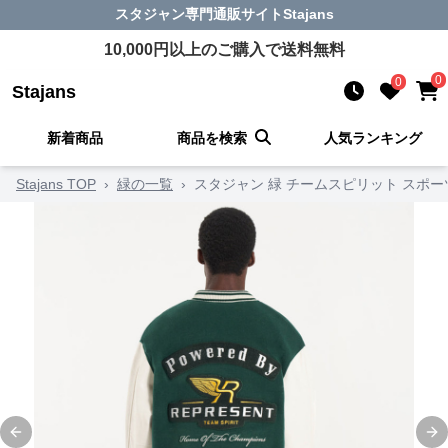
スタジャン
専門通販サイト
Stajans
10,000
円以上のご購入で送料無料
0
0
Stajans
新着商品
商品を検索
人気ランキング
Stajans TOP
›
緑の一覧
›
スタジャン 緑 チームスピリット スポ
Previous slide
Ne