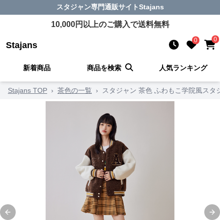
スタジャン
専門通販サイト
Stajans
10,000
円以上のご購入で送料無料
0
0
Stajans
新着商品
商品を検索
人気ランキング
Stajans TOP
›
茶色の一覧
›
スタジャン 茶色 ふわもこ学院風スタ
Previous slide
Ne