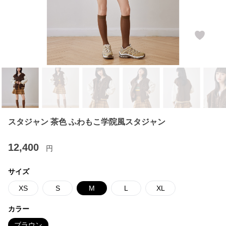
スタジャン 茶色 ふわもこ学院風スタジャン
12,400
円
サイズ
XS
S
M
L
XL
カラー
ブラウン