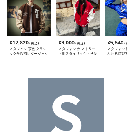
¥
12,820
¥
9,000
¥
5,640
(税込)
(税込)
(税込
スタジャン 茶色 クラシ
スタジャン 赤 ストリー
スタジャン 青 
ック学院風レタージャケ
ト風スタイリッシュ学院
ふれる特製アス
ット
派
ャケット