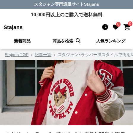
スタジャン
専門通販サイト
Stajans
10,000
円以上のご購入で送料無料
0
0
Stajans
新着商品
商品を検索
人気ランキング
Stajans TOP
›
記事一覧
›
スタジャン×ラッパー風スタイルで街を