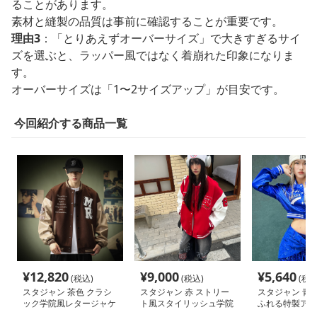
ることがあります。
素材と縫製の品質は事前に確認することが重要です。
理由3
：「とりあえずオーバーサイズ」で大きすぎるサイ
ズを選ぶと、ラッパー風ではなく着崩れた印象になりま
す。
オーバーサイズは「1〜2サイズアップ」が目安です。
今回紹介する商品一覧
¥
12,820
¥
9,000
¥
5,640
(税込)
(税込)
(税込
スタジャン 茶色 クラシ
スタジャン 赤 ストリー
スタジャン 青 
ック学院風レタージャケ
ト風スタイリッシュ学院
ふれる特製アス
ット
派
ャケット