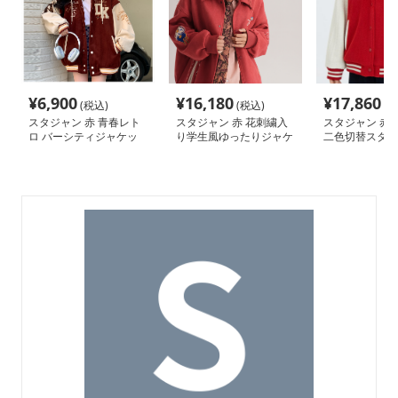
¥
6,900
¥
16,180
¥
17,860
(税込)
(税込)
(税
スタジャン 赤 青春レト
スタジャン 赤 花刺繍入
スタジャン 赤 
ロ バーシティジャケッ
り学生風ゆったりジャケ
二色切替スタジ
ト
ット
ケット