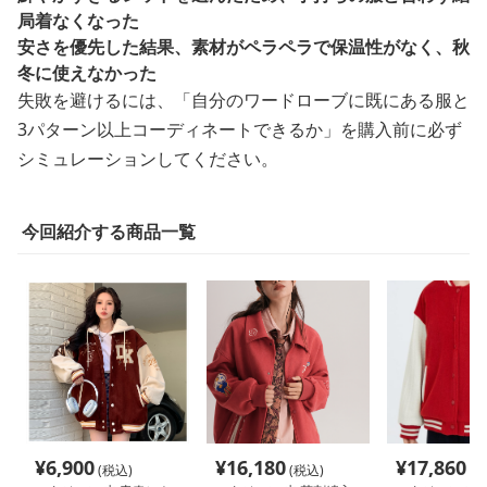
局着なくなった
安さを優先した結果、素材がペラペラで保温性がなく、秋
冬に使えなかった
失敗を避けるには、「自分のワードローブに既にある服と
3パターン以上コーディネートできるか」を購入前に必ず
シミュレーションしてください。
今回紹介する商品一覧
¥
6,900
¥
16,180
¥
17,860
(税込)
(税込)
(税