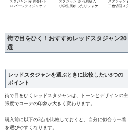
スタジャン 赤 青春レト
スタジャン 赤 花刺繍入
スタジャン 赤 
ロ バーシティジャケッ
り学生風ゆったりジャケ
二色切替スタジ
ト
ット
ケット
街で目をひく！おすすめレッドスタジャン20
選
レッドスタジャンを選ぶときに比較したい3つの
ポイント
街で目をひくレッドスタジャンは、トーンとデザインの主
張度でコーデの印象が大きく変わります。
購入前に以下の3点を比較しておくと、自分に似合う一着
を選びやすくなります。