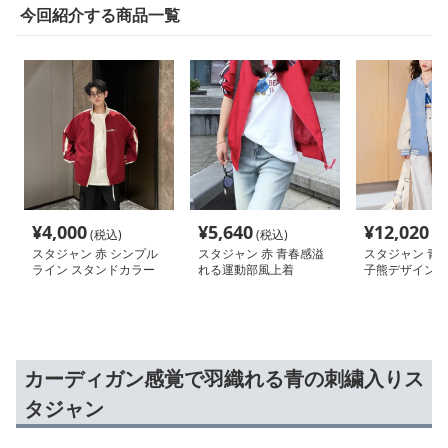
今回紹介する商品一覧
¥
4,000
¥
5,640
¥
12,020
(税込)
(税込)
(税
スタジャン 赤 シンプル
スタジャン 赤 青春感溢
スタジャン 青 
ライン スタンドカラー
れる運動部風上着
子熊デザイン学
ジャケット
カーディガン感覚で羽織れる青の刺繍入りス
タジャン