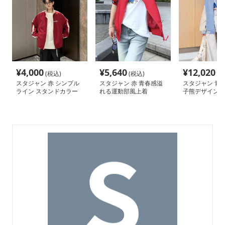
¥
4,000
¥
5,640
¥
12,020
(税込)
(税込)
(税
スタジャン 赤 シンプル
スタジャン 赤 青春感溢
スタジャン 青 
ライン スタンドカラー
れる運動部風上着
子熊デザイン学
ジャケット