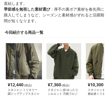
直結します。
季節感を無視した素材選び
：厚手の裏ボア素材を春先用に
購入してしまうなど、シーズンと素材感がずれると活躍期
間が短くなります。
今回紹介する商品一覧
¥
12,440
¥
7,360
¥
10,300
(税込)
(税込)
(税
スタジャン ミリタリー
スタジャン 緑 ゆったり
スタジャン 緑 
調ジップアップスタジャ
シルエット 万能ブルゾ
都会派ミリタリ
ン
ン
ン