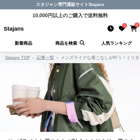
スタジャン
専門通販サイト
Stajans
10,000
円以上のご購入で送料無料
0
0
Stajans
新着商品
商品を検索
人気ランキング
Stajans TOP
›
記事一覧
›
メンズライクな着こなしが叶う！ミリタ