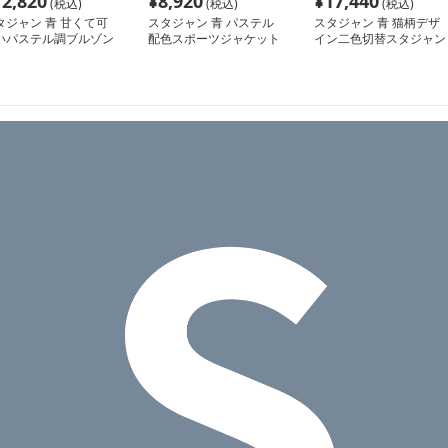
12,820
¥
8,920
¥
17,440
(税込)
(税込)
(税込)
タジャン 青 甘くて可
スタジャン 青 パステル
スタジャン 青 猫柄デザ
いパステル調ブルゾン
配色スポーツジャケット
イン二色切替スタジャン