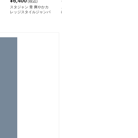
¥
6,400
¥
14,080
¥
4,380
(税込)
(税込)
(税込
スタジャン 青 爽やかカ
スタジャン 青 月影刺繍
スタジャン 青 
レッジスタイルジャンパ
ゆったりスタジャン
オーバーサイズ
ー
ジャケット