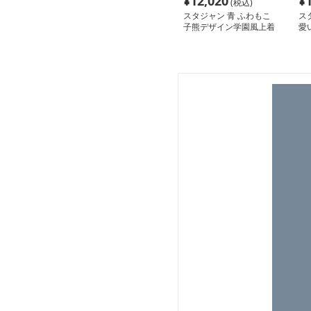
¥
12,020
¥
(税込)
スタジャン 青 ふわもこ
ス
子熊デザイン学園風上着
愛