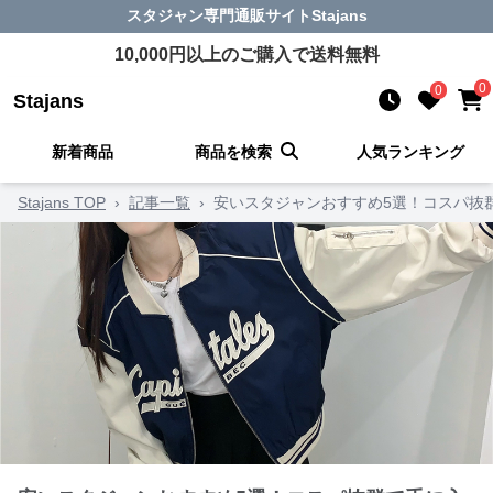
スタジャン
専門通販サイト
Stajans
10,000
円以上のご購入で送料無料
0
0
Stajans
新着商品
商品を検索
人気ランキング
Stajans TOP
›
記事一覧
›
安いスタジャンおすすめ5選！コスパ抜