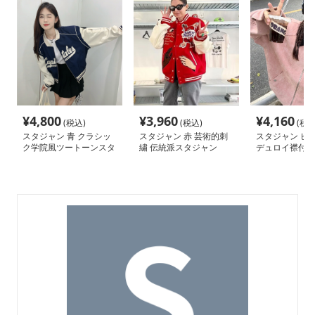
¥
4,800
¥
3,960
¥
4,160
(税込)
(税込)
(税込
スタジャン 青 クラシッ
スタジャン 赤 芸術的刺
スタジャン ピン
ク学院風ツートーンスタ
繍 伝統派スタジャン
デュロイ襟付き
ジャン
ドブルゾン