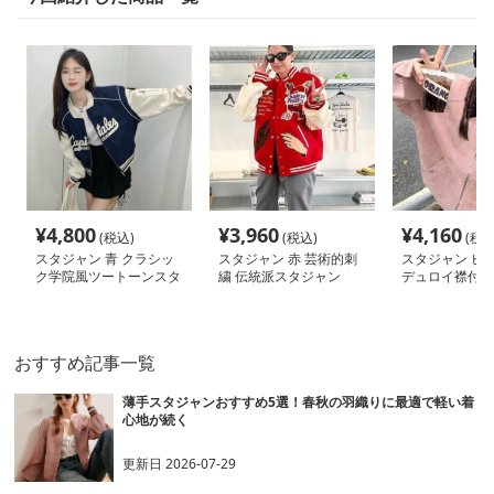
¥
4,800
¥
3,960
¥
4,160
(税込)
(税込)
(税込
スタジャン 青 クラシッ
スタジャン 赤 芸術的刺
スタジャン ピン
ク学院風ツートーンスタ
繍 伝統派スタジャン
デュロイ襟付き
ジャン
ドブルゾン
おすすめ記事一覧
薄手スタジャンおすすめ5選！春秋の羽織りに最適で軽い着
心地が続く
更新日
2026-07-29